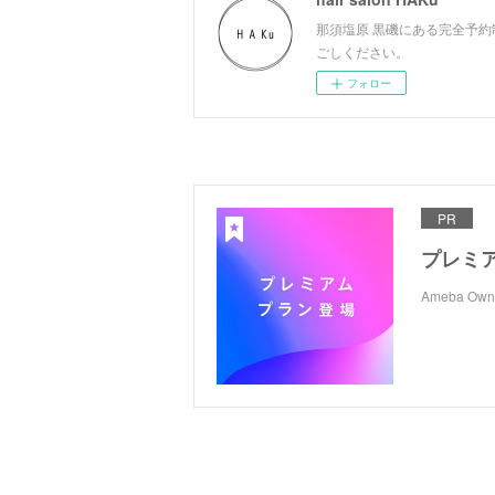
那須塩原 黒磯にある完全予
ごしください。
フォロー
PR
プレミ
Ameba 